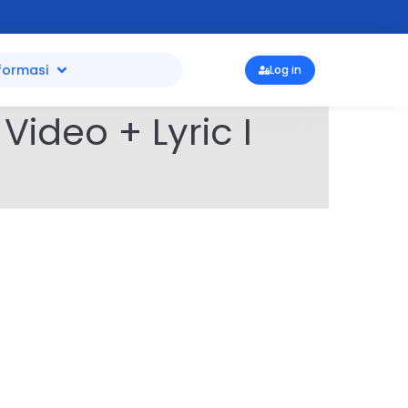
formasi
Log in
Video + Lyric I