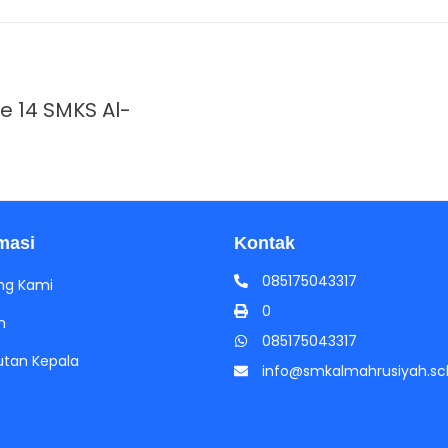
ke 14 SMKS Al-
masi
Kontak
085175043317
ng Kami
0
h
085175043317
tan Kepala
info@smkalmahrusiyah.sch