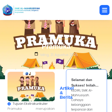
Beranda
Pramuka
Pramuka
Ming, 31 Agustus 2025
Selamat dan
Sukses! Inilah...
Artikel
KEDIRI, SMK Al-
&
Mahrusiyah.
Berita
Cahaya
Tujuan Ekstrakurikuler
kebanggaan
Pramuka merupakan
terpancar dari