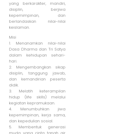
yang berkarakter, mandiri,
disiplin, berjiwa
kepemimpinan, dan
berlandaskan nilai-nilai
keislaman.
Misi
1. Menanamkan nilai-nilai
Dasa Dharma dan Tri Satya
dalam kehidupan sehari-
hari.
2. Mengembangkan sikap
disiplin, tanggung jawab,
dan kemandirian peserta
didik.
3. Melatih keterampilan
hidup (life skills) melalui
kegiatan kepramukaan.
4. Menumbuhkan jiwa
kepemimpinan, kerja sama,
dan kepedulian sosial.
5. Membentuk generasi
muda yang cinta tanah air