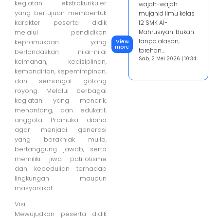
kegiatan ekstrakurikuler
wajah-wajah
yang bertujuan membentuk
mujahid ilmu kelas
karakter peserta didik
12 SMK Al-
melalui pendidikan
Mahrusiyah. Bukan
tanpa alasan,
View
kepramukaan yang
more
torehan...
berlandaskan nilai-nilai
Sab, 2 Mei 2026 | 10:34
keimanan, kedisiplinan,
kemandirian, kepemimpinan,
dan semangat gotong
royong. Melalui berbagai
kegiatan yang menarik,
menantang, dan edukatif,
anggota Pramuka dibina
agar menjadi generasi
yang berakhlak mulia,
bertanggung jawab, serta
memiliki jiwa patriotisme
dan kepedulian terhadap
lingkungan maupun
masyarakat.
Visi
Mewujudkan peserta didik