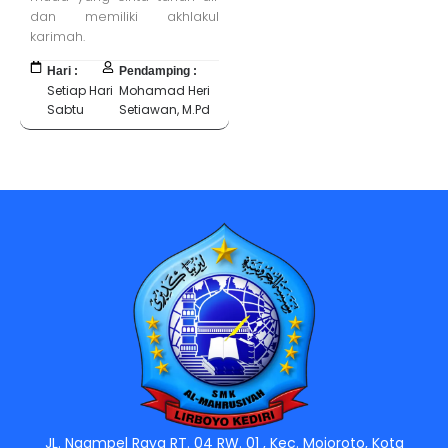
dan memiliki akhlakul
karimah.
Hari :
Pendamping :
Setiap Hari
Mohamad Heri
Sabtu
Setiawan, M.Pd
Jasa Pembuatan Website
RRDigital.id
JL. Ngampel Raya RT. 04 RW. 01 , Kec. Mojoroto, Kota